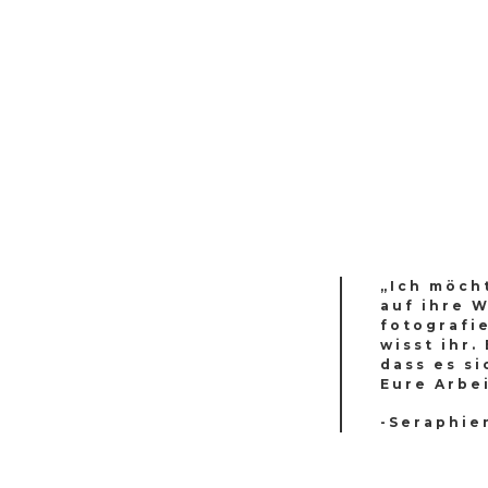
„Ich möcht
auf ihre 
fotografie
wisst ihr
dass es si
Eure Arbei
-Seraphie