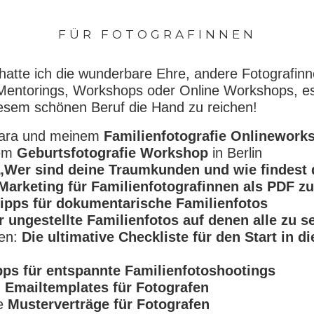
FÜR FOTOGRAFINNEN
 hatte ich die wunderbare Ehre, andere Fotografin
Mentorings, Workshops oder Online Workshops, es 
iesem schönen Beruf die Hand zu reichen!
hiara und meinem
Familienfotografie Onlinework
nem
Geburtsfotografie Workshop
in Berlin
„Wer sind deine Traumkunden und wie findest 
Marketing für Familienfotografinnen als PDF 
Tipps für dokumentarische Familienfotos
r ungestellte Familienfotos auf denen alle zu s
den:
Die ultimative Checkliste für den Start in d
pps für entspannte Familienfotoshootings
n
Emailtemplates für Fotografen
ie
Musterverträge für Fotografen