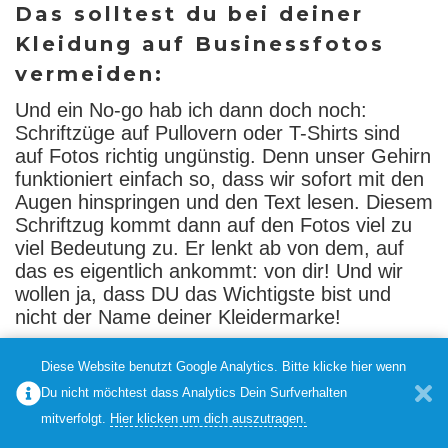
Das solltest du bei deiner
Kleidung auf Businessfotos
vermeiden:
Und ein No-go hab ich dann doch noch:
Schriftzüge auf Pullovern oder T-Shirts sind
auf Fotos richtig ungünstig. Denn unser Gehirn
funktioniert einfach so, dass wir sofort mit den
Augen hinspringen und den Text lesen. Diesem
Schriftzug kommt dann auf den Fotos viel zu
viel Bedeutung zu. Er lenkt ab von dem, auf
das es eigentlich ankommt: von dir! Und wir
wollen ja, dass DU das Wichtigste bist und
nicht der Name deiner Kleidermarke!
Es ist übrigens auch völlig in Ordnung, sich
Diese Website benutzt Google Analytics. Bitte klicke hier wenn
während des Shootings umzuziehen. Gerade,
Du nicht möchtest dass Analytics Dein Surfverhalten
wenn du mehrere Bilder von dir brauchst,
mitverfolgt.
Hier klicken um dich auszutragen.
macht es total Sinn, dass du nicht auf allen