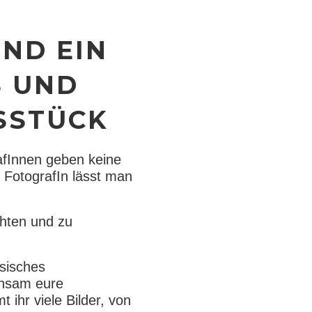
IND EIN
S UND
SSTÜCK
afInnen geben keine
s FotografIn lässt man
hten und zu
ssisches
einsam eure
 ihr viele Bilder, von