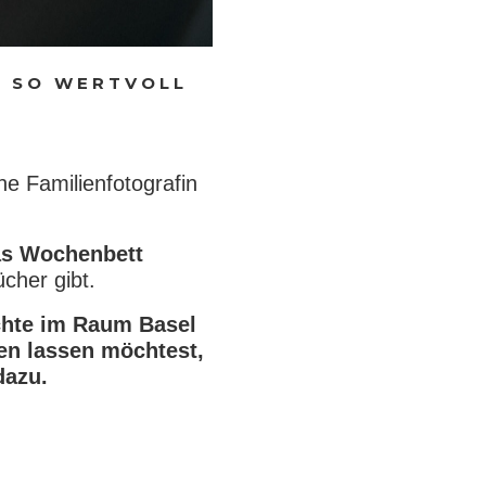
 SO WERTVOLL
he Familienfotografin
as Wochenbett
cher gibt.
chte im Raum Basel
en lassen möchtest,
dazu.