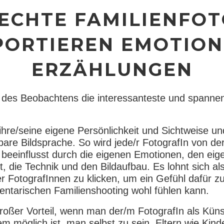
 ECHTE FAMILIENFO
PORTIEREN EMOTION
ERZÄHLUNGEN
t des Beobachtens die interessanteste und spannen
 ihre/seine eigene Persönlichkeit und Sichtweise u
are Bildsprache. So wird jede/r FotografIn von der 
beeinflusst durch die eigenen Emotionen, den eige
t, die Technik und den Bildaufbau. Es lohnt sich al
der FotografInnen zu klicken, um ein Gefühl dafü
ntarischen Familienshooting wohl fühlen kann.
 großer Vorteil, wenn man der/m FotografIn als Kün
em möglich ist, man selbst zu sein. Eltern wie Kinde